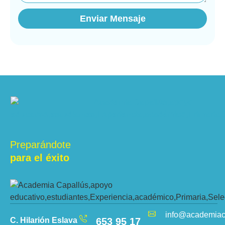
Enviar Mensaje
Preparándote
para el éxito
info@academiac
C. Hilarión Eslava
653 95 17